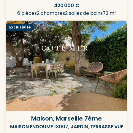
420 000 €
6 pièces
2 chambres
2 salles de bains
72 m²
Exclusivité
Maison, Marseille 7ème
MAISON ENDOUME 13007, JARDIN, TERRASSE VUE