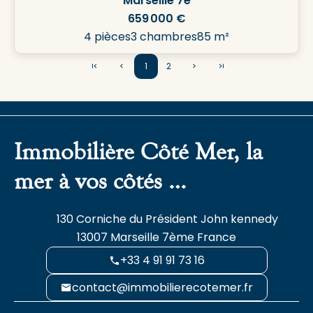
Marseille 7e
659 000 €
4 pièces
3 chambres
85 m²
1
2
Immobilière Côté Mer, la
mer à vos côtés …
130 Corniche du Président John kennedy
13007
Marseille 7ème France
+33 4 91 91 73 16
contact@immobilierecotemer.fr