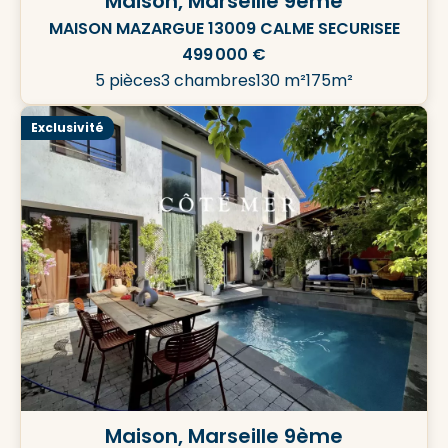
Maison, Marseille 9ème
MAISON MAZARGUE 13009 CALME SECURISEE
499 000 €
5 pièces
3 chambres
130 m²
175m²
Exclusivité
Maison, Marseille 9ème