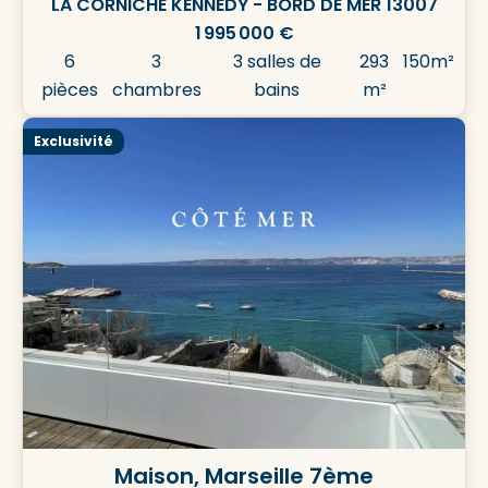
LA CORNICHE KENNEDY - BORD DE MER 13007
1 995 000 €
6
3
3 salles de
293
150m²
pièces
chambres
bains
m²
Exclusivité
Maison, Marseille 7ème