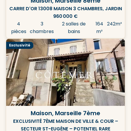
Maison, Marseille 8ème
CARRE D'OR 13008 MAISON 3 CHAMBRES, JARDIN
960 000 €
4
3
2 salles de
164
242m²
pièces
chambres
bains
m²
Exclusivité
Maison, Marseille 7ème
EXCLUSIVITÉ 7ÈME MAISON DE VILLE & COUR –
SECTEUR ST-EUGÈNE – POTENTIEL RARE