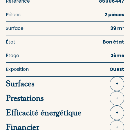
Référence
86006447
Pièces
2 pièces
Surface
39 m²
État
Bon état
Étage
3ème
Exposition
Ouest
Surfaces
+
Prestations
+
Efficacité énergétique
+
Financier
+