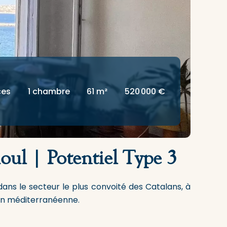
ces
1 chambre
61 m²
520 000 €
oul | Potentiel Type 3
ans le secteur le plus convoité des Catalans, à
ion méditerranéenne.