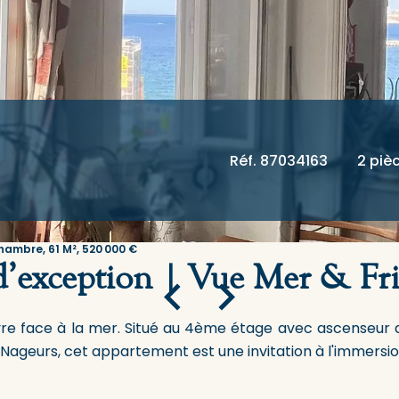
Réf. 87034163
2 piè
hambre, 61 M², 520 000 €
’exception | Vue Mer & Fri
ivre face à la mer. Situé au 4ème étage avec ascenseur d
 Nageurs, cet appartement est une invitation à l'immers