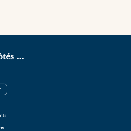
ôtés …
r
nts
las