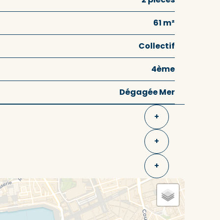
61 m²
Collectif
4ème
Dégagée Mer
+
+
+