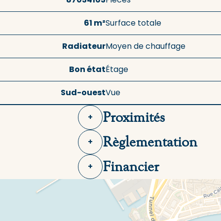
61 m²
Surface totale
Radiateur
Moyen de chauffage
Bon état
Étage
Sud-ouest
Vue
Proximités
+
Règlementation
+
Financier
+