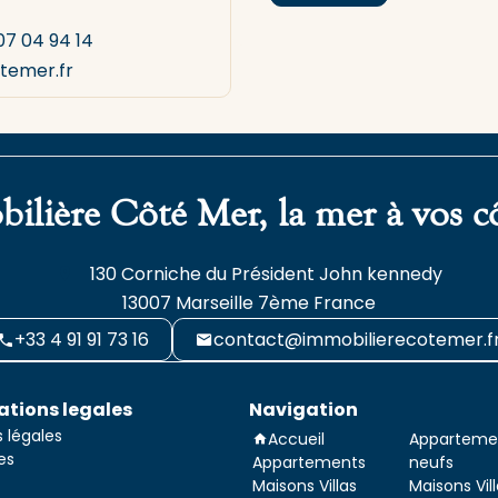
07 04 94 14
temer.fr
ilière Côté Mer, la mer à vos c
130 Corniche du Président John kennedy
13007
Marseille 7ème France
+33 4 91 91 73 16
contact@immobilierecotemer.f
ations legales
Navigation
 légales
Accueil
Apparteme
es
Appartements
neufs
Maisons Villas
Maisons Vil