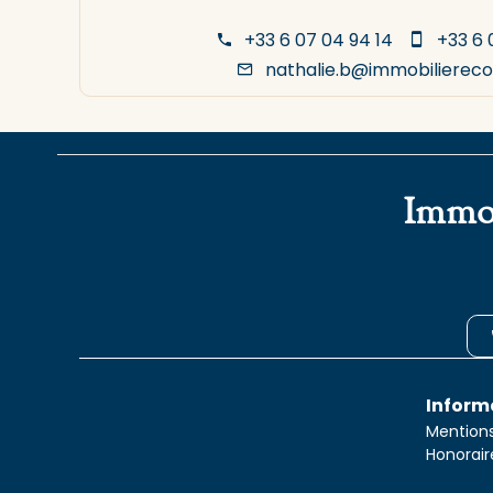
+33 6 07 04 94 14
+33 6 
nathalie.b@immobiliereco
Immob
Inform
Mentions
Honorair