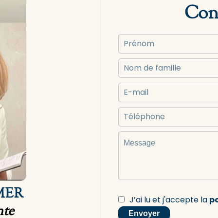
Cont
 MER
J’ai lu et j'accepte la
po
nte
Envoyer